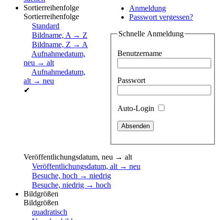
Sortierreihenfolge
Anmeldung
Sortierreihenfolge
Passwort vergessen?
Standard
Schnelle Anmeldung
Bildname, A → Z
Bildname, Z → A
Benutzername
Aufnahmedatum,
neu → alt
Aufnahmedatum,
Passwort
alt → neu
✔
Auto-Login
Veröffentlichungsdatum, neu → alt
Veröffentlichungsdatum, alt → neu
Besuche, hoch → niedrig
Besuche, niedrig → hoch
Bildgrößen
Bildgrößen
quadratisch